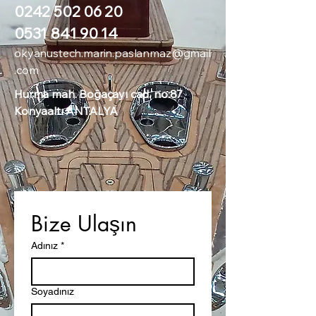
0242 502 06 20
0531 841 90 14
okyanustech.marin.paslanmaz@gmail
.com
Hurma mah. Boğaçayı cad. no:87
Konyaaltı ANTALYA
Bize Ulaşın
Adınız
*
Soyadınız